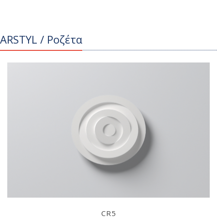
ARSTYL / Ροζέτα
CR5