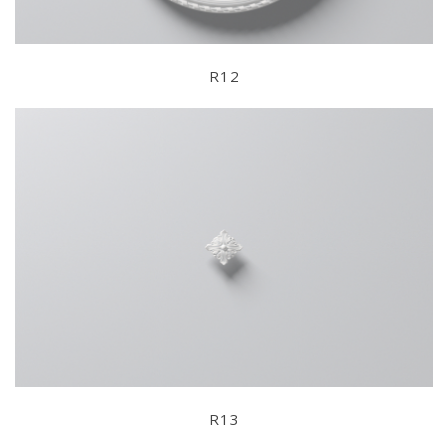
R12
R13